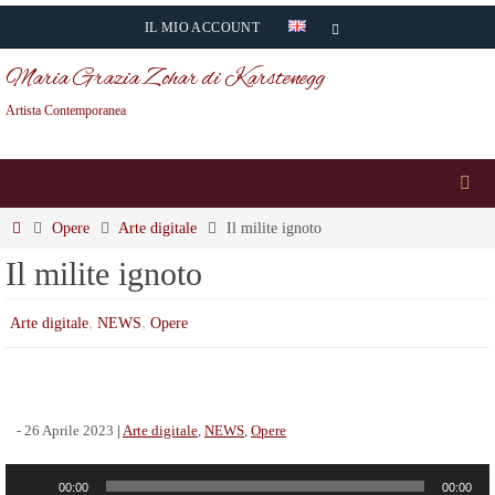
Salta
IL MIO ACCOUNT
al
Maria Grazia Zohar di Karstenegg
contenuto
Artista Contemporanea
Home
Opere
Arte digitale
Il milite ignoto
Il milite ignoto
,
,
Arte digitale
NEWS
Opere
-
26 Aprile 2023
|
Arte digitale
,
NEWS
,
Opere
Audio
00:00
00:00