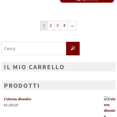
1
2
3
4
→
Search
Cerca
for:
IL MIO CARRELLO
PRODOTTI
L’eterno divenire
€
3.380,00