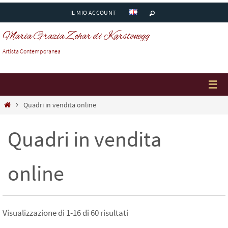
Salta
IL MIO ACCOUNT
al
Maria Grazia Zohar di Karstenegg
contenuto
Artista Contemporanea
Home
Quadri in vendita online
Quadri in vendita
online
Visualizzazione di 1-16 di 60 risultati